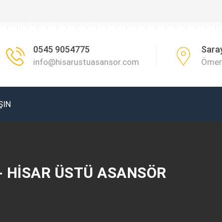
0545 9054775
Sara
info@hisarustuasansor.com
Ömer 
ŞIN
- HISAR ÜSTÜ ASANSÖR