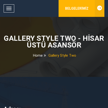
BELGELERIMIZ
Toggle
navigation
GALLERY STYLE TWO - HISAR
ÜSTÜ ASANSÖR
Home
Gallery Style Two