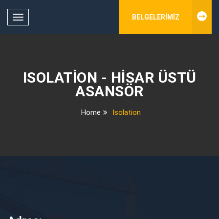
BELGELERIMIZ
Toggle
navigation
ISOLATION - HISAR ÜSTÜ
ASANSÖR
Home
Isolation