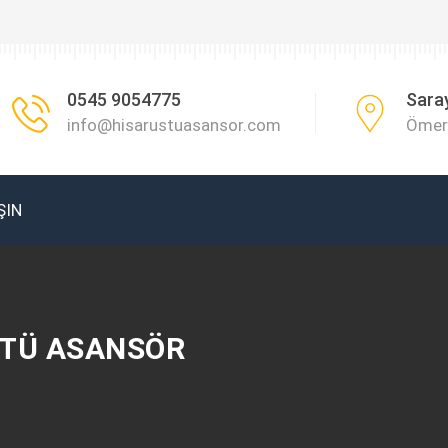
0545 9054775
Sara
info@hisarustuasansor.com
Ömer 
ŞIN
STÜ ASANSÖR