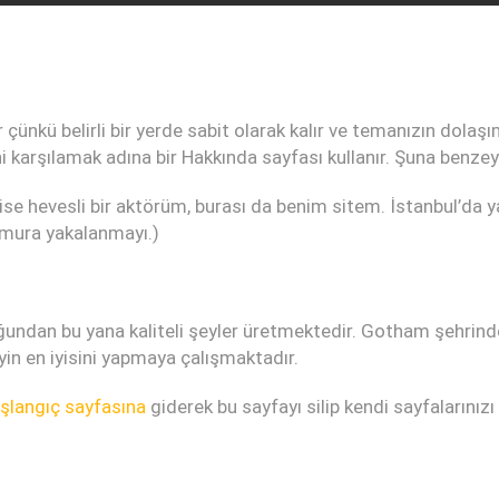
dır çünkü belirli bir yerde sabit olarak kalır ve temanızın d
ni karşılamak adına bir Hakkında sayfası kullanır. Şuna benzey
i ise hevesli bir aktörüm, burası da benim sitem. İstanbul’da 
ğmura yakalanmayı.)
undan bu yana kaliteli şeyler üretmektedir. Gotham şehrind
yin en iyisini yapmaya çalışmaktadır.
şlangıç sayfasına
giderek bu sayfayı silip kendi sayfalarınızı 