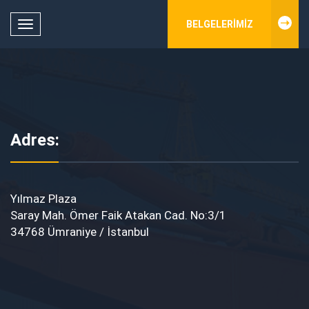
BELGELERIMIZ
Toggle
navigation
Adres:
Yılmaz Plaza
Saray Mah. Ömer Faik Atakan Cad. No:3/1
34768 Ümraniye / İstanbul