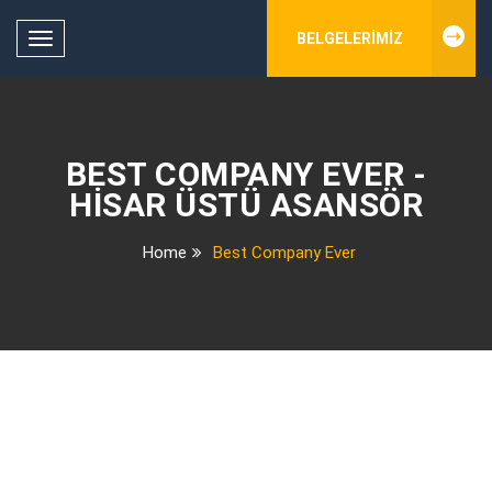
BELGELERIMIZ
Toggle
navigation
BEST COMPANY EVER -
HISAR ÜSTÜ ASANSÖR
Home
Best Company Ever