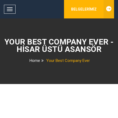
BELGELERIMIZ
Toggle
navigation
YOUR BEST COMPANY EVER -
HISAR ÜSTÜ ASANSÖR
Home
Your Best Company Ever