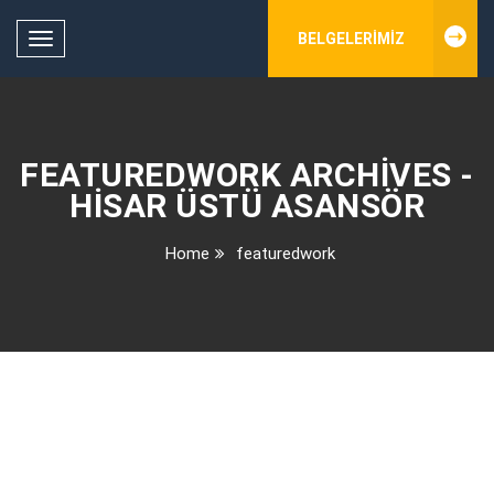
BELGELERIMIZ
Toggle
navigation
FEATUREDWORK ARCHIVES -
HISAR ÜSTÜ ASANSÖR
Home
featuredwork