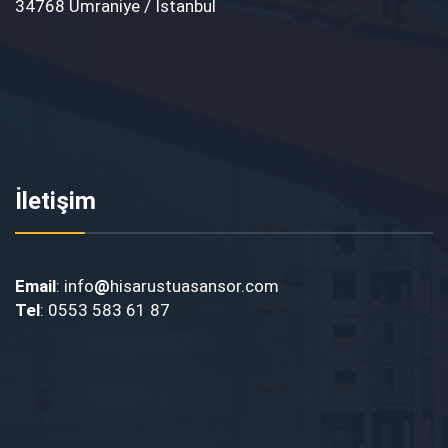
34768 Ümraniye / İstanbul
İletişim
Email
: info
@
hisarustuasansor.com
Tel
: 0553 583 61 87