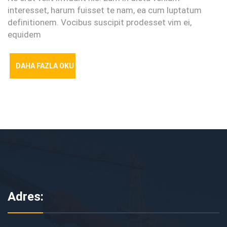
interesset, harum fuisset te nam, ea cum luptatum
definitionem. Vocibus suscipit prodesset vim ei,
equidem
DAHA FAZLA OKU
Adres: