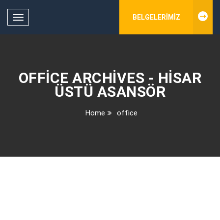
BELGELERIMIZ
Toggle
navigation
OFFICE ARCHIVES - HISAR
ÜSTÜ ASANSÖR
Home
office