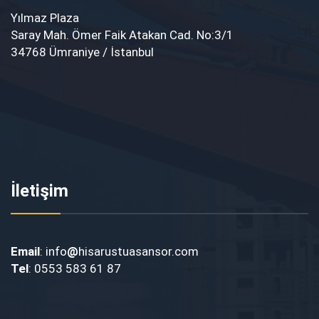
Yılmaz Plaza
Saray Mah. Ömer Faik Atakan Cad. No:3/1
34768 Ümraniye / İstanbul
İletişim
Email
: info
@
hisarustuasansor.com
Tel
: 0553 583 61 87